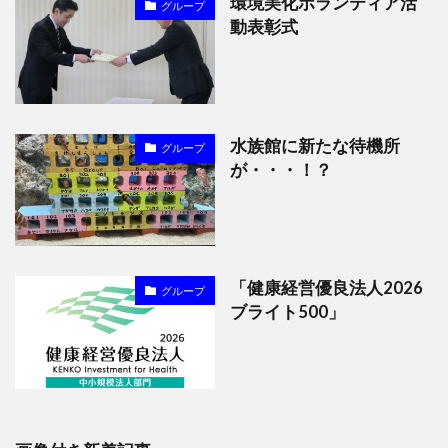
環境美化ボランティア活
グループ
動表彰式
水族館に新たな待機所
グループ
が・・・！？
「健康経営優良法人2026
グループ
ブライト500」