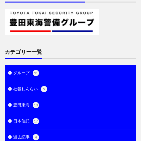
カテゴリー一覧
グループ
51
社報しんらい
9
豊田東海
13
日本信託
17
過去記事
4